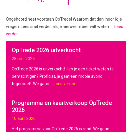
Ongehoord heet voortaan OpTrede! Waarom dat dan, hoor ik je
vragen. Lees snel verder, als je hierover meer wilt weten. …
Lees
verder
OpTrede 2026 uitverkocht
28 mei 2026
OpTrede 2026 is uitverkocht! Heb je een ticket weten te
bemachtigen? Proficiat, je gaat een mooie avond
tegemoet!. We gaan ...
Lees verder
Programma en kaartverkoop OpTrede
2026
10 april 2026
Het programma voor OpTrede 2026 is rond. We gaan