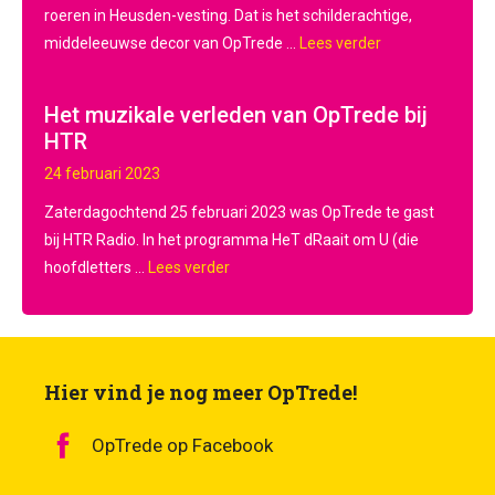
roeren in Heusden-vesting. Dat is het schilderachtige,
middeleeuwse decor van OpTrede ...
Lees verder
Het muzikale verleden van OpTrede bij
HTR
24 februari 2023
Zaterdagochtend 25 februari 2023 was OpTrede te gast
bij HTR Radio. In het programma HeT dRaait om U (die
hoofdletters ...
Lees verder
Hier vind je nog meer OpTrede!
OpTrede op Facebook