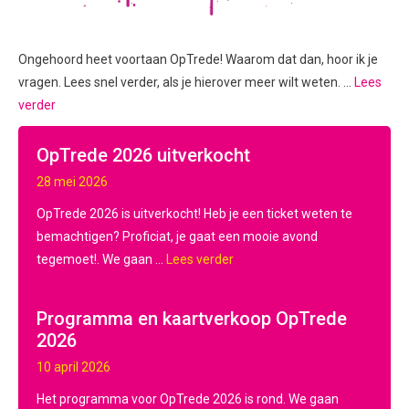
Ongehoord heet voortaan OpTrede! Waarom dat dan, hoor ik je
vragen. Lees snel verder, als je hierover meer wilt weten. …
Lees
verder
OpTrede 2026 uitverkocht
28 mei 2026
OpTrede 2026 is uitverkocht! Heb je een ticket weten te
bemachtigen? Proficiat, je gaat een mooie avond
tegemoet!. We gaan ...
Lees verder
Programma en kaartverkoop OpTrede
2026
10 april 2026
Het programma voor OpTrede 2026 is rond. We gaan