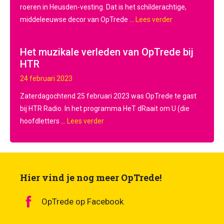
roeren in Heusden-vesting. Dat is het schilderachtige,
middeleeuwse decor van OpTrede ...
Lees verder
Het muzikale verleden van OpTrede bij
HTR
24 februari 2023
Zaterdagochtend 25 februari 2023 was OpTrede te gast
bij HTR Radio. In het programma HeT dRaait om U (die
hoofdletters ...
Lees verder
Hier vind je nog meer OpTrede!
OpTrede op Facebook